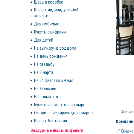
Шары в коробке
Шары с индивидуальной
надписью
Для любимых
Букеты с цифрами
Для детей
На выписку из роддома
На день рождения
На свадьбу
На 8 марта
На 23 февраля и 9 мая
На Хэллоуин
На новый год
Букеты из однотонных шаров
Описан
Оформление, гирлянды из шаров
Шары с бантиками
Компания
Воздушные шары из фольги
✅ Скидка 