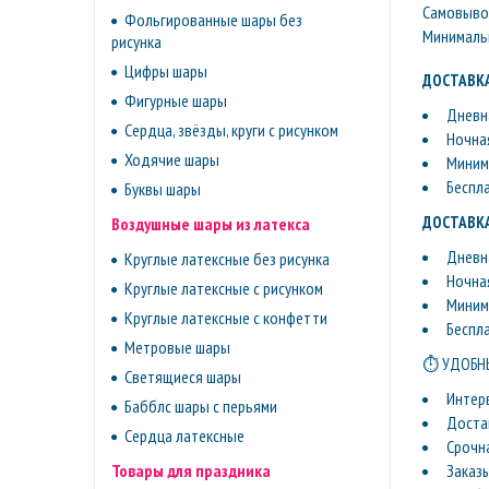
Самовывоз 
Фольгированные шары без
Минимальн
рисунка
Цифры шары
ДОСТАВКА
Фигурные шары
Дневна
Сердца, звёзды, круги с рисунком
Ночная
Ходячие шары
Минима
Беспл
Буквы шары
ДОСТАВКА
Воздушные шары из латекса
Дневна
Круглые латексные без рисунка
Ночная
Круглые латексные с рисунком
Минима
Круглые латексные с конфетти
Беспл
Метровые шары
⏱ УДОБНЫ
Светящиеся шары
Интер
Бабблс шары с перьями
Доста
Сердца латексные
Срочн
Заказ
Товары для праздника