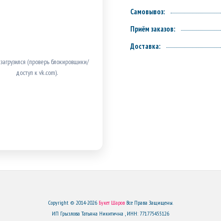
Самовывоз:
Приём заказов:
Доставка:
 загрузился (проверь блокировщики/
доступ к vk.com).
Copyright © 2014-2026
Букет Шаров
Все Права Защищены.
ИП Грызлова Татьяна Никитична , ИНН: 771775455126