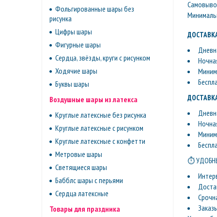
Самовывоз 
Фольгированные шары без
Минимальн
рисунка
Цифры шары
ДОСТАВКА
Фигурные шары
Дневна
Сердца, звёзды, круги с рисунком
Ночная
Ходячие шары
Минима
Беспл
Буквы шары
ДОСТАВКА
Воздушные шары из латекса
Дневна
Круглые латексные без рисунка
Ночная
Круглые латексные с рисунком
Минима
Круглые латексные с конфетти
Беспл
Метровые шары
⏱ УДОБНЫ
Светящиеся шары
Интер
Бабблс шары с перьями
Доста
Сердца латексные
Срочн
Заказ
Товары для праздника