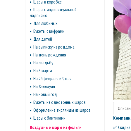
Шары в коробке
Шары с индивидуальной
надписью
Для любимых
Букеты с цифрами
Для детей
На выписку из роддома
На день рождения
На свадьбу
На 8 марта
На 23 февраля и 9 мая
На Хэллоуин
На новый год
Букеты из однотонных шаров
Описан
Оформление, гирлянды из шаров
Шары с бантиками
Компания
Воздушные шары из фольги
✅ Скидка 