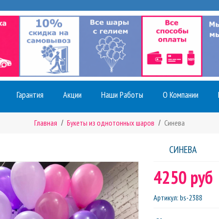
Гарантия
Акции
Наши Работы
О Компании
Главная
Букеты из однотонных шаров
Синева
СИНЕВА
4250 руб
Артикул
:
bs-2388