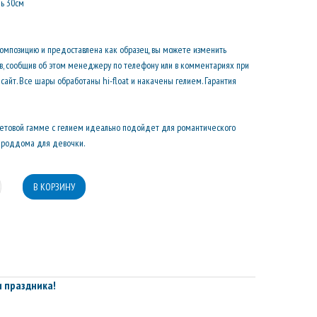
ль 30см
композицию и предоставлена как образец, вы можете изменить
ов, сообщив об этом менеджеру по телефону или в комментариях при
сайт. Все шары обработаны hi-float и накачены гелием. Гарантия
летовой гамме с гелием идеально подойдет для романтического
з роддома для девочки.
 праздника!