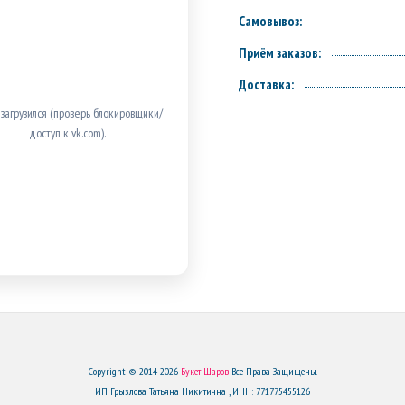
Самовывоз:
Приём заказов:
Доставка:
 загрузился (проверь блокировщики/
доступ к vk.com).
Copyright © 2014-2026
Букет Шаров
Все Права Защищены.
ИП Грызлова Татьяна Никитична , ИНН: 771775455126