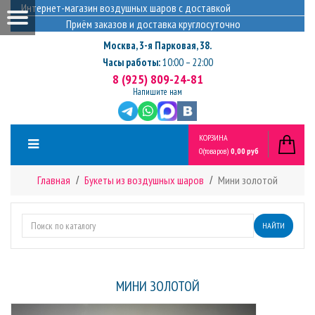
Интернет-магазин воздушных шаров с доставкой
Приём заказов и доставка круглосуточно
Москва
,
3-я Парковая, 38.
Часы работы:
10:00 – 22:00
8 (925) 809-24-81
Напишите нам
КОРЗИНА
0
(товаров)
0,00 руб
Главная
Букеты из воздушных шаров
Мини золотой
НАЙТИ
МИНИ ЗОЛОТОЙ