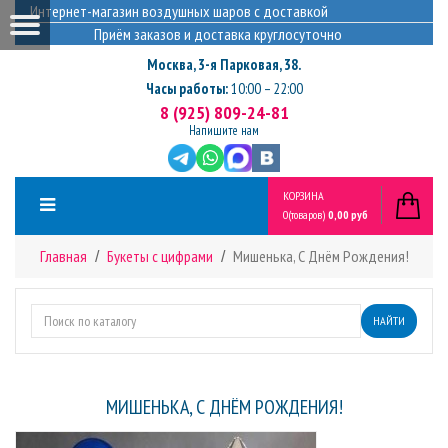
Интернет-магазин воздушных шаров с доставкой
Приём заказов и доставка круглосуточно
Москва
,
3-я Парковая, 38.
Часы работы:
10:00 – 22:00
8 (925) 809-24-81
Напишите нам
КОРЗИНА
0
(товаров)
0,00 руб
Главная
Букеты с цифрами
Мишенька, С Днём Рождения!
НАЙТИ
МИШЕНЬКА, С ДНЁМ РОЖДЕНИЯ!