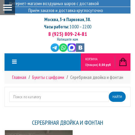
Интернет-магазин воздушных шаров с доставкой
Приём заказов и доставка круглосуточно
Москва
,
3-я Парковая, 38.
Часы работы:
10:00 – 22:00
8 (925) 809-24-81
Напишите нам
КОРЗИНА
0
(товаров)
0,00 руб
Главная
Букеты с цифрами
Серебряная двойка и фонтан
НАЙТИ
СЕРЕБРЯНАЯ ДВОЙКА И ФОНТАН