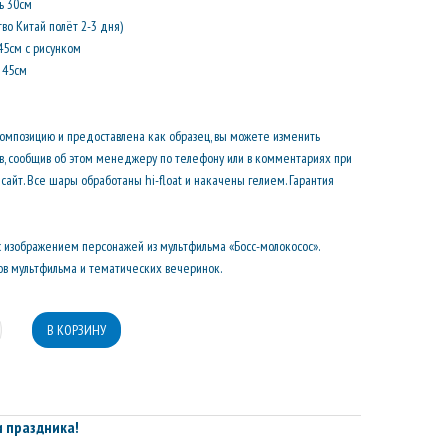
ь 30см
тво Китай полёт 2-3 дня)
 45см с рисунком
а 45см
композицию и предоставлена как образец, вы можете изменить
ов, сообщив об этом менеджеру по телефону или в комментариях при
сайт. Все шары обработаны hi-float и накачены гелием. Гарантия
 изображением персонажей из мультфильма «Босс-молокосос».
в мультфильма и тематических вечеринок.
 праздника!