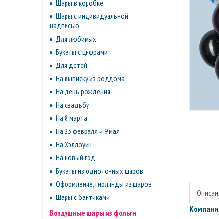
Шары в коробке
Шары с индивидуальной
надписью
Для любимых
Букеты с цифрами
Для детей
На выписку из роддома
На день рождения
На свадьбу
На 8 марта
На 23 февраля и 9 мая
На Хэллоуин
На новый год
Букеты из однотонных шаров
Оформление, гирлянды из шаров
Описан
Шары с бантиками
Компания
Воздушные шары из фольги