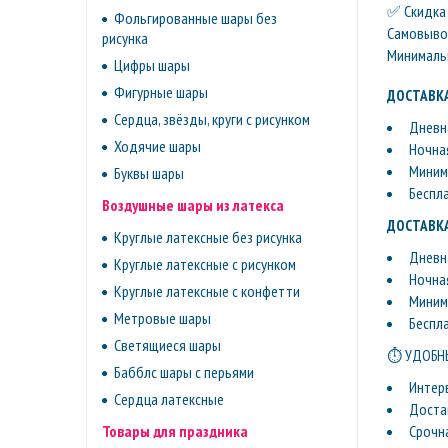
✅ Скидка 
Фольгированные шары без
Самовывоз 
рисунка
Минимальн
Цифры шары
Фигурные шары
ДОСТАВКА
Сердца, звёзды, круги с рисунком
Дневна
Ходячие шары
Ночная
Минима
Буквы шары
Беспл
Воздушные шары из латекса
ДОСТАВКА
Круглые латексные без рисунка
Дневна
Круглые латексные с рисунком
Ночная
Круглые латексные с конфетти
Минима
Метровые шары
Беспл
Светящиеся шары
⏱ УДОБНЫ
Бабблс шары с перьями
Интер
Сердца латексные
Доста
Срочн
Товары для праздника