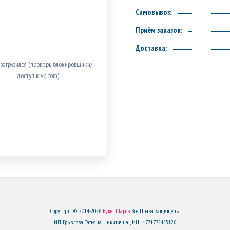
Самовывоз:
Приём заказов:
Доставка:
 загрузился (проверь блокировщики/
доступ к vk.com).
Copyright © 2014-2026
Букет Шаров
Все Права Защищены.
ИП Грызлова Татьяна Никитична , ИНН: 771775455126