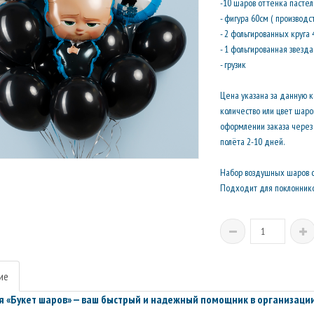
-10 шаров оттенка пастел
- фигура 60см ( производс
- 2 фольгированных круга
- 1 фольгированная звезд
- грузик
Цена указана за данную 
количество или цвет шар
оформлении заказа через 
полёта 2-10 дней.
Набор воздушных шаров с
Подходит для поклоннико
ие
 «Букет шаров» — ваш быстрый и надежный помощник в организации