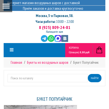
Интернет-магазин воздушных шаров с доставкой
Приём заказов и доставка круглосуточно
Москва
,
3-я Парковая, 38.
Часы работы:
10:00 – 22:00
8 (925) 809-24-81
Напишите нам
КОРЗИНА
0
(товаров)
0,00 руб
Главная
Букеты из воздушных шаров
Букет Попугайчик
НАЙТИ
БУКЕТ ПОПУГАЙЧИК