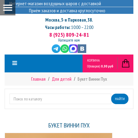
Интернет-магазин воздушных шаров с доставкой
Приём заказов и доставка круглосуточно
Москва
,
3-я Парковая, 38.
Часы работы:
10:00 – 22:00
8 (925) 809-24-81
Напишите нам
КОРЗИНА
0
(товаров)
0,00 руб
Главная
Для детей
Букет Винни Пух
НАЙТИ
БУКЕТ ВИННИ ПУХ