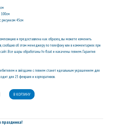
 см
т 100см
 с рисунком 45см
композицию и предоставлена как образец, вы можете изменить
ов, сообщив об этом менеджеру по телефону или в комментариях при
сайт. Все шары обработаны hi-float и накачены гелием. Гарантия
требителем и звёздами с гелием станет идеальным украшением для
одит для 23 февраля и корпоративов.
 праздника!