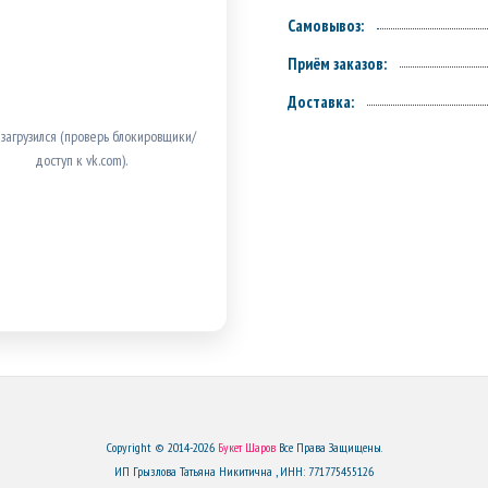
Самовывоз:
Приём заказов:
Доставка:
 загрузился (проверь блокировщики/
доступ к vk.com).
Copyright © 2014-2026
Букет Шаров
Все Права Защищены.
ИП Грызлова Татьяна Никитична , ИНН: 771775455126