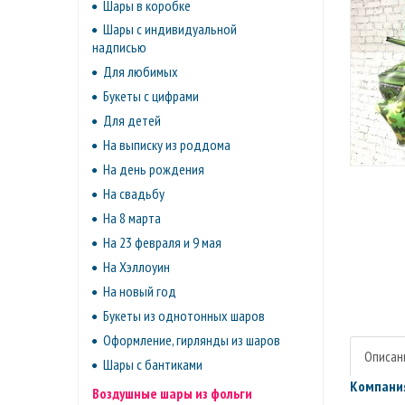
Шары в коробке
Шары с индивидуальной
надписью
Для любимых
Букеты с цифрами
Для детей
На выписку из роддома
На день рождения
На свадьбу
На 8 марта
На 23 февраля и 9 мая
На Хэллоуин
На новый год
Букеты из однотонных шаров
Оформление, гирлянды из шаров
Описан
Шары с бантиками
Компания
Воздушные шары из фольги