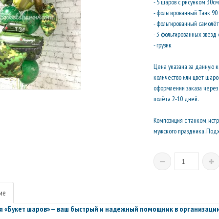
- 5 шаров с рисунком 30см
- фольгированный Танк 90
- фольгированный самолё
- 3 фольгированных звёзд
- грузик
Цена указана за данную 
количество или цвет шар
оформлении заказа через 
полёта 2-10 дней.
Композиция с танком, ис
мужского праздника. Подх
ие
 «Букет шаров» — ваш быстрый и надежный помощник в организации