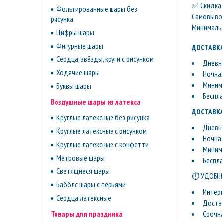
✅ Скидка 
Фольгированные шары без
Самовывоз 
рисунка
Минимальн
Цифры шары
Фигурные шары
ДОСТАВКА
Сердца, звёзды, круги с рисунком
Дневна
Ходячие шары
Ночная
Минима
Буквы шары
Беспл
Воздушные шары из латекса
ДОСТАВКА
Круглые латексные без рисунка
Дневна
Круглые латексные с рисунком
Ночная
Круглые латексные с конфетти
Минима
Метровые шары
Беспл
Светящиеся шары
⏱ УДОБНЫ
Бабблс шары с перьями
Интер
Сердца латексные
Доста
Срочн
Товары для праздника