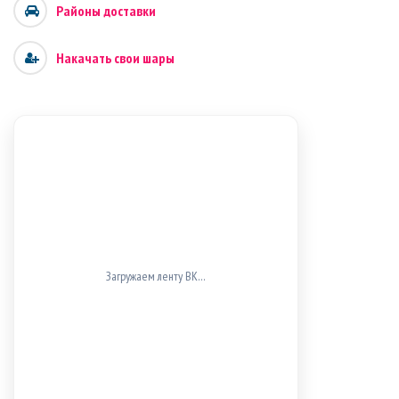
Районы доставки
Накачать свои шары
ВК не загрузился (проверь блокировщики/доступ к
vk.com).