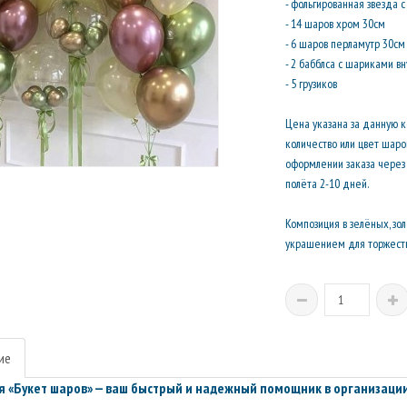
- фольгированная звезда 
- 14 шаров хром 30см
- 6 шаров перламутр 30см
- 2 бабблса с шариками в
- 5 грузиков
Цена указана за данную 
количество или цвет шар
оформлении заказа через 
полёта 2-10 дней.
Композиция в зелёных, зо
украшением для торжеств
ие
 «Букет шаров» — ваш быстрый и надежный помощник в организации