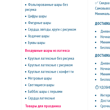
✅ Скидка 
Фольгированные шары без
Самовывоз 
рисунка
Минимальн
Цифры шары
Фигурные шары
ДОСТАВКА
Сердца, звёзды, круги с рисунком
Дневна
Ходячие шары
Ночная
Минима
Буквы шары
Беспл
Воздушные шары из латекса
ДОСТАВКА
Круглые латексные без рисунка
Дневна
Круглые латексные с рисунком
Ночная
Круглые латексные с конфетти
Минима
Метровые шары
Беспл
Светящиеся шары
⏱ УДОБНЫ
Бабблс шары с перьями
Интер
Сердца латексные
Доста
Срочн
Товары для праздника