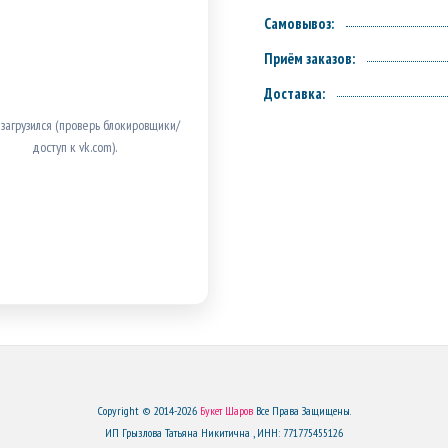
Самовывоз:
Приём заказов:
Доставка:
 загрузился (проверь блокировщики/
доступ к vk.com).
Copyright © 2014-2026
Букет Шаров
Все Права Защищены.
ИП Грызлова Татьяна Никитична , ИНН: 771775455126