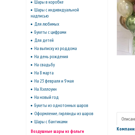
Шары в коробке
Шары с индивидуальной
надписью
Для любимых
Букеты с цифрами
Для детей
На выписку из роддома
На день рождения
На свадьбу
На 8 марта
На 23 февраля и 9 мая
На Хэллоуин
На новый год
Букеты из однотонных шаров
Оформление, гирлянды из шаров
Описан
Шары с бантиками
Компания
Воздушные шары из фольги