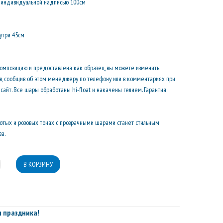
с индивидуальной надписью 100см
нутри 45см
композицию и предоставлена как образец, вы можете изменить
ов, сообщив об этом менеджеру по телефону или в комментариях при
сайт. Все шары обработаны hi-float и накачены гелием. Гарантия
лотых и розовых тонах с прозрачными шарами станет стильным
а.
 праздника!