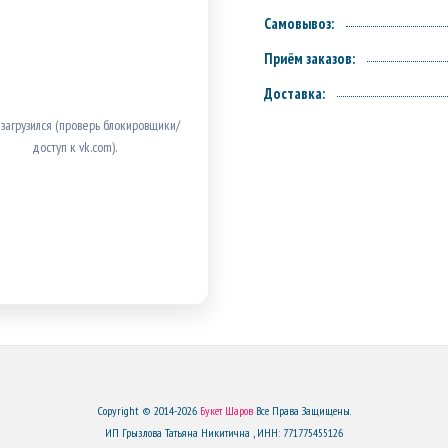
Самовывоз:
Приём заказов:
Доставка:
 загрузился (проверь блокировщики/
доступ к vk.com).
Copyright © 2014-2026
Букет Шаров
Все Права Защищены.
ИП Грызлова Татьяна Никитична , ИНН: 771775455126