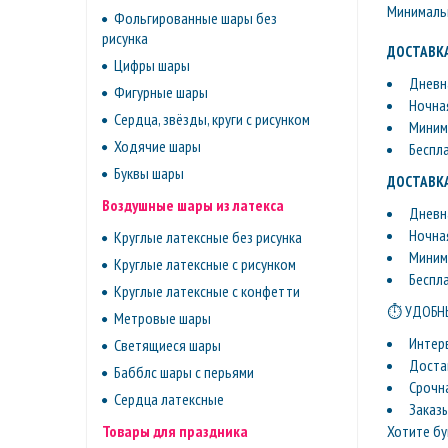
Минимальн
Фольгированные шары без
рисунка
ДОСТАВКА
Цифры шары
Дневна
Фигурные шары
Ночная
Сердца, звёзды, круги с рисунком
Минима
Ходячие шары
Беспл
Буквы шары
ДОСТАВКА
Воздушные шары из латекса
Дневна
Ночная
Круглые латексные без рисунка
Минима
Круглые латексные с рисунком
Беспл
Круглые латексные с конфетти
⏱ УДОБНЫ
Метровые шары
Интер
Светящиеся шары
Доста
Бабблс шары с перьями
Срочн
Сердца латексные
Заказ
Хотите бу
Товары для праздника