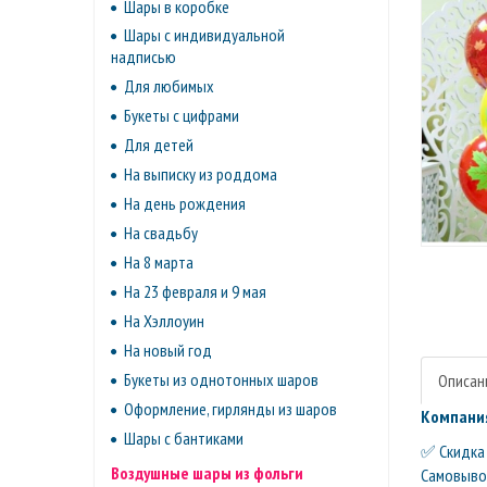
Шары в коробке
Шары с индивидуальной
надписью
Для любимых
Букеты с цифрами
Для детей
На выписку из роддома
На день рождения
На свадьбу
На 8 марта
На 23 февраля и 9 мая
На Хэллоуин
На новый год
Букеты из однотонных шаров
Описан
Оформление, гирлянды из шаров
Компания
Шары с бантиками
✅ Скидка 
Воздушные шары из фольги
Самовывоз 