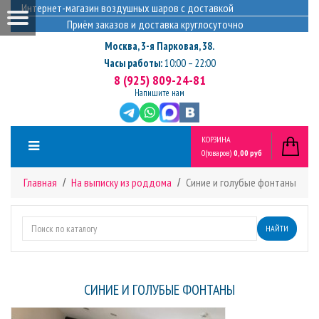
Интернет-магазин воздушных шаров с доставкой
Приём заказов и доставка круглосуточно
Москва
,
3-я Парковая, 38.
Часы работы:
10:00 – 22:00
8 (925) 809-24-81
Напишите нам
КОРЗИНА
0
(товаров)
0,00 руб
Главная
На выписку из роддома
Синие и голубые фонтаны
НАЙТИ
СИНИЕ И ГОЛУБЫЕ ФОНТАНЫ