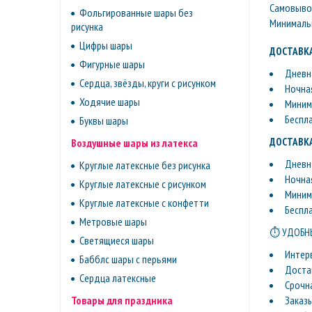
Самовывоз 
Фольгированные шары без
Минимальн
рисунка
Цифры шары
ДОСТАВКА
Фигурные шары
Дневна
Сердца, звёзды, круги с рисунком
Ночная
Ходячие шары
Минима
Беспл
Буквы шары
ДОСТАВКА
Воздушные шары из латекса
Дневна
Круглые латексные без рисунка
Ночная
Круглые латексные с рисунком
Минима
Круглые латексные с конфетти
Беспл
Метровые шары
⏱ УДОБНЫ
Светящиеся шары
Интер
Бабблс шары с перьями
Доста
Сердца латексные
Срочн
Заказ
Товары для праздника