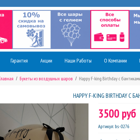
Гарантия
Акции
Наши Работы
О Компании
Главная
Букеты из воздушных шаров
Happy F-king Birthday с бантикам
HAPPY F-KING BIRTHDAY С Б
3500 руб
Артикул
:
bs-0276