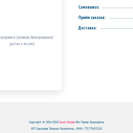
Самовывоз:
Приём заказов:
Доставка:
 загрузился (проверь блокировщики/
доступ к vk.com).
Copyright © 2014-2026
Букет Шаров
Все Права Защищены.
ИП Грызлова Татьяна Никитична , ИНН: 771775455126