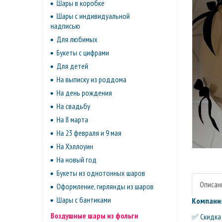
Шары в коробке
Шары с индивидуальной
надписью
Для любимых
Букеты с цифрами
Для детей
На выписку из роддома
На день рождения
На свадьбу
На 8 марта
На 23 февраля и 9 мая
На Хэллоуин
На новый год
Букеты из однотонных шаров
Описан
Оформление, гирлянды из шаров
Шары с бантиками
Компания
Воздушные шары из фольги
✅ Скидка 