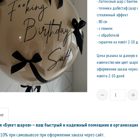
- Латексный шар с банти
- техника даблстаф (шар 
стеклянный эффект
- 80 см
- с гелием
- с обработкой
- гарантия на полёт 2-10 
Цена указана за данную 
количество или цвет шар
оформлении заказа через 
полёта 2-10 дней
ие
 «Букет шаров» — ваш быстрый и надежный помощник в организации
10% при самовывозе при оформлении заказа через сайт.