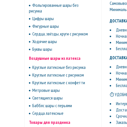
Самовывоз 
Фольгированные шары без
Минимальн
рисунка
Цифры шары
ДОСТАВКА
Фигурные шары
Дневна
Сердца, звёзды, круги с рисунком
Ночная
Ходячие шары
Минима
Беспл
Буквы шары
ДОСТАВКА
Воздушные шары из латекса
Дневна
Круглые латексные без рисунка
Ночная
Круглые латексные с рисунком
Минима
Круглые латексные с конфетти
Беспл
Метровые шары
⏱ УДОБНЫ
Светящиеся шары
Интер
Бабблс шары с перьями
Доста
Сердца латексные
Срочн
Заказ
Товары для праздника