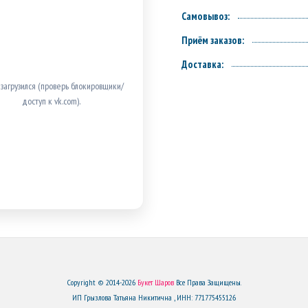
Самовывоз:
Приём заказов:
Доставка:
 загрузился (проверь блокировщики/
доступ к vk.com).
Copyright © 2014-2026
Букет Шаров
Все Права Защищены.
ИП Грызлова Татьяна Никитична , ИНН: 771775455126