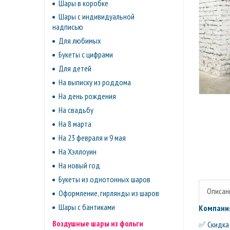
Шары в коробке
Шары с индивидуальной
надписью
Для любимых
Букеты с цифрами
Для детей
На выписку из роддома
На день рождения
На свадьбу
На 8 марта
На 23 февраля и 9 мая
На Хэллоуин
На новый год
Букеты из однотонных шаров
Описан
Оформление, гирлянды из шаров
Шары с бантиками
Компания
Воздушные шары из фольги
✅ Скидка 