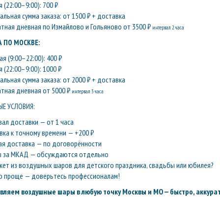
 (22:00–9:00): 700 ₽
льная сумма заказа: от 1500 ₽ + доставка
атная дневная по Измайлово и Гольяново от 3500 ₽
интервал 2 часа
 ПО МОСКВЕ:
я (9:00–22:00): 400 ₽
 (22:00–9:00): 1000 ₽
льная сумма заказа: от 2000 ₽ + доставка
атная дневная от 5000 ₽
интервал 3 часа
Е УСЛОВИЯ:
вал доставки — от 1 часа
вка к точному времени — +200 ₽
ая доставка — по договорённости
ы за МКАД — обсуждаются отдельно
кет из воздушных шаров для детского праздника, свадьбы или юбилея?
о проще — доверьтесь профессионалам!
вляем воздушные шары в любую точку Москвы и МО — быстро, аккурат