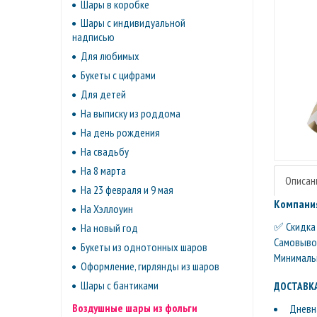
Шары в коробке
Шары с индивидуальной
надписью
Для любимых
Букеты с цифрами
Для детей
На выписку из роддома
На день рождения
На свадьбу
На 8 марта
Описан
На 23 февраля и 9 мая
Компания
На Хэллоуин
✅ Скидка 
На новый год
Самовывоз 
Букеты из однотонных шаров
Минимальн
Оформление, гирлянды из шаров
Шары с бантиками
ДОСТАВКА
Воздушные шары из фольги
Дневна