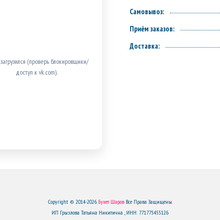
Самовывоз:
Приём заказов:
Доставка:
 загрузился (проверь блокировщики/
доступ к vk.com).
Copyright © 2014-2026
Букет Шаров
Все Права Защищены.
ИП Грызлова Татьяна Никитична , ИНН: 771775455126