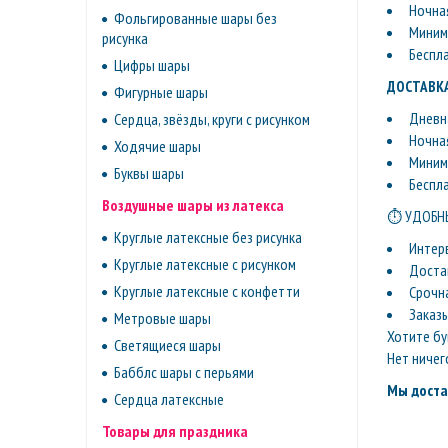
Ночная
Фольгированные шары без
Минима
рисунка
Беспл
Цифры шары
ДОСТАВКА
Фигурные шары
Дневна
Сердца, звёзды, круги с рисунком
Ночная
Ходячие шары
Минима
Буквы шары
Беспл
Воздушные шары из латекса
⏱ УДОБНЫ
Круглые латексные без рисунка
Интер
Круглые латексные с рисунком
Доста
Круглые латексные с конфетти
Срочн
Заказ
Метровые шары
Хотите бу
Светящиеся шары
Нет ничег
Бабблс шары с перьями
Мы доста
Сердца латексные
Товары для праздника