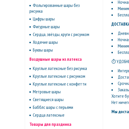
Ночная
Фольгированные шары без
Минима
рисунка
Беспл
Цифры шары
ДОСТАВКА
Фигурные шары
Дневна
Сердца, звёзды, круги с рисунком
Ночная
Ходячие шары
Минима
Буквы шары
Беспл
Воздушные шары из латекса
⏱ УДОБНЫ
Круглые латексные без рисунка
Интер
Круглые латексные с рисунком
Доста
Срочн
Круглые латексные с конфетти
Заказ
Метровые шары
Хотите бу
Светящиеся шары
Нет ничег
Бабблс шары с перьями
Мы доста
Сердца латексные
Товары для праздника