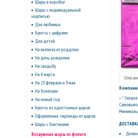
Шары в коробке
Шары с индивидуальной
надписью
Для любимых
Букеты с цифрами
Для детей
На выписку из роддома
На день рождения
На свадьбу
На 8 марта
Описан
На 23 февраля и 9 мая
Компания
На Хэллоуин
✅ Скидка 
На новый год
Самовывоз 
Букеты из однотонных шаров
Минимальн
Оформление, гирлянды из шаров
ДОСТАВКА
Шары с бантиками
Дневна
Воздушные шары из фольги