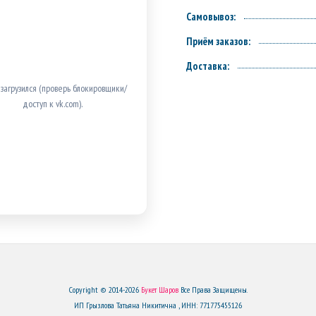
Самовывоз:
Приём заказов:
Доставка:
 загрузился (проверь блокировщики/
доступ к vk.com).
Copyright © 2014-2026
Букет Шаров
Все Права Защищены.
ИП Грызлова Татьяна Никитична , ИНН: 771775455126