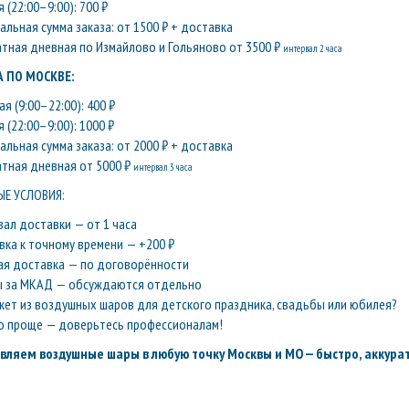
 (22:00–9:00): 700 ₽
льная сумма заказа: от 1500 ₽ + доставка
атная дневная по Измайлово и Гольяново от 3500 ₽
интервал 2 часа
 ПО МОСКВЕ:
я (9:00–22:00): 400 ₽
 (22:00–9:00): 1000 ₽
льная сумма заказа: от 2000 ₽ + доставка
атная дневная от 5000 ₽
интервал 3 часа
Е УСЛОВИЯ:
вал доставки — от 1 часа
вка к точному времени — +200 ₽
ая доставка — по договорённости
ы за МКАД — обсуждаются отдельно
кет из воздушных шаров для детского праздника, свадьбы или юбилея?
о проще — доверьтесь профессионалам!
вляем воздушные шары в любую точку Москвы и МО — быстро, аккурат