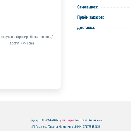
Самовывоз:
Приём заказов:
Доставка:
 загрузился (проверь блокировщики/
доступ к vk.com).
Copyright © 2014-2026
Букет Шаров
Все Права Защищены.
ИП Грызлова Татьяна Никитична , ИНН: 771775455126