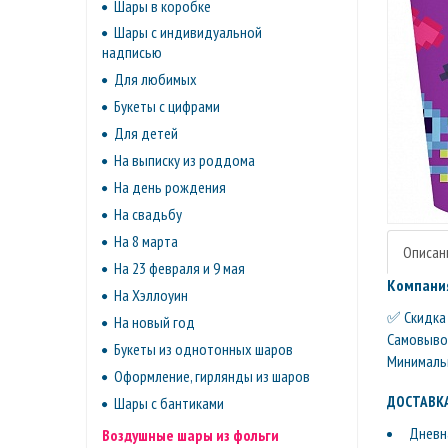
Шары в коробке
Шары с индивидуальной
надписью
Для любимых
Букеты с цифрами
Для детей
На выписку из роддома
На день рождения
На свадьбу
На 8 марта
Описан
На 23 февраля и 9 мая
Компания
На Хэллоуин
✅ Скидка 
На новый год
Самовывоз 
Букеты из однотонных шаров
Минимальн
Оформление, гирлянды из шаров
ДОСТАВКА
Шары с бантиками
Дневна
Воздушные шары из фольги