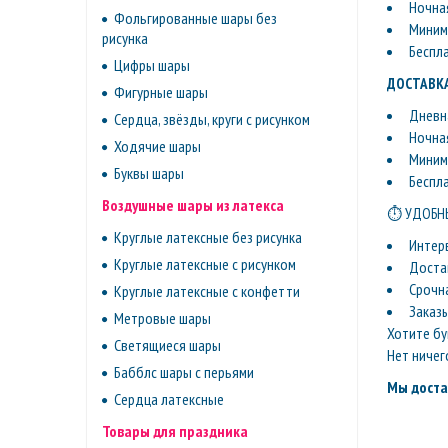
Ночная
Фольгированные шары без
Минима
рисунка
Беспл
Цифры шары
ДОСТАВКА
Фигурные шары
Дневна
Сердца, звёзды, круги с рисунком
Ночная
Ходячие шары
Минима
Буквы шары
Беспл
Воздушные шары из латекса
⏱ УДОБНЫ
Круглые латексные без рисунка
Интер
Круглые латексные с рисунком
Доста
Срочн
Круглые латексные с конфетти
Заказ
Метровые шары
Хотите бу
Светящиеся шары
Нет ничег
Бабблс шары с перьями
Мы доста
Сердца латексные
Товары для праздника