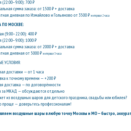
 (22:00–9:00): 700 ₽
льная сумма заказа: от 1500 ₽ + доставка
атная дневная по Измайлово и Гольяново от 3500 ₽
интервал 2 часа
 ПО МОСКВЕ:
я (9:00–22:00): 400 ₽
 (22:00–9:00): 1000 ₽
льная сумма заказа: от 2000 ₽ + доставка
атная дневная от 5000 ₽
интервал 3 часа
Е УСЛОВИЯ:
вал доставки — от 1 часа
вка к точному времени — +200 ₽
ая доставка — по договорённости
ы за МКАД — обсуждаются отдельно
кет из воздушных шаров для детского праздника, свадьбы или юбилея?
о проще — доверьтесь профессионалам!
вляем воздушные шары в любую точку Москвы и МО — быстро, аккурат