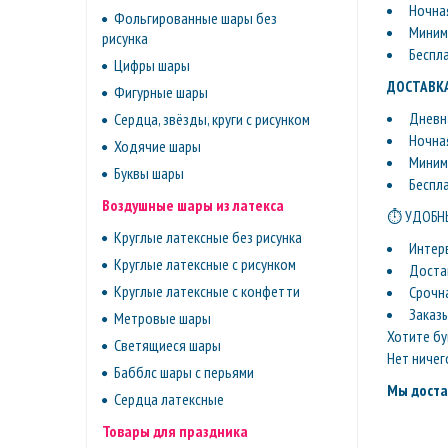
Ночная
Фольгированные шары без
Минима
рисунка
Беспл
Цифры шары
ДОСТАВКА
Фигурные шары
Дневна
Сердца, звёзды, круги с рисунком
Ночная
Ходячие шары
Минима
Буквы шары
Беспл
Воздушные шары из латекса
⏱ УДОБНЫ
Круглые латексные без рисунка
Интер
Круглые латексные с рисунком
Доста
Круглые латексные с конфетти
Срочн
Заказ
Метровые шары
Хотите бу
Светящиеся шары
Нет ничег
Бабблс шары с перьями
Мы доста
Сердца латексные
Товары для праздника