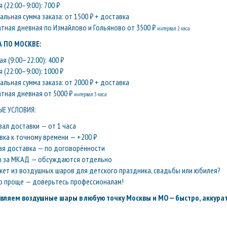
 (22:00–9:00): 700 ₽
льная сумма заказа: от 1500 ₽ + доставка
атная дневная по Измайлово и Гольяново от 3500 ₽
интервал 2 часа
 ПО МОСКВЕ:
я (9:00–22:00): 400 ₽
 (22:00–9:00): 1000 ₽
льная сумма заказа: от 2000 ₽ + доставка
атная дневная от 5000 ₽
интервал 3 часа
Е УСЛОВИЯ:
вал доставки — от 1 часа
вка к точному времени — +200 ₽
ая доставка — по договорённости
ы за МКАД — обсуждаются отдельно
кет из воздушных шаров для детского праздника, свадьбы или юбилея?
о проще — доверьтесь профессионалам!
вляем воздушные шары в любую точку Москвы и МО — быстро, аккурат