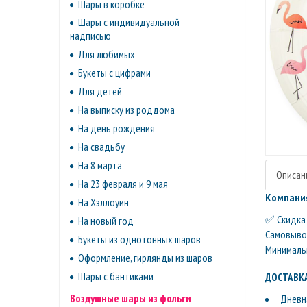
Шары в коробке
Шары с индивидуальной
надписью
Для любимых
Букеты с цифрами
Для детей
На выписку из роддома
На день рождения
На свадьбу
На 8 марта
Описан
На 23 февраля и 9 мая
Компания
На Хэллоуин
✅ Скидка 
На новый год
Самовывоз 
Букеты из однотонных шаров
Минимальн
Оформление, гирлянды из шаров
Шары с бантиками
ДОСТАВКА
Воздушные шары из фольги
Дневна