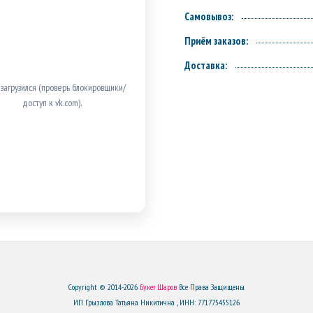
Самовывоз:
Приём заказов:
Доставка:
 загрузился (проверь блокировщики/
доступ к vk.com).
Copyright © 2014-2026
Букет Шаров
Все Права Защищены.
ИП Грызлова Татьяна Никитична , ИНН: 771775455126