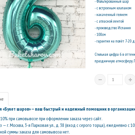
- Фольгированный шар
- с встроеным клапаном
- накаченный гелием
- с атласной лентой
- производство Испания
- 100см
- гарантия на полёт 7-20 
Стильная цифра 6 в отте
праздничную атмосферу. 
ие
 «Букет шаров» — ваш быстрый и надежный помощник в организации
10% при самовывозе при оформлении заказа через сайт.
— г. Москва, 3-я Парковая ул., д. 38 (вход с серого торца), ежедневно с 10
ой суммы заказа для самовывоза нет.