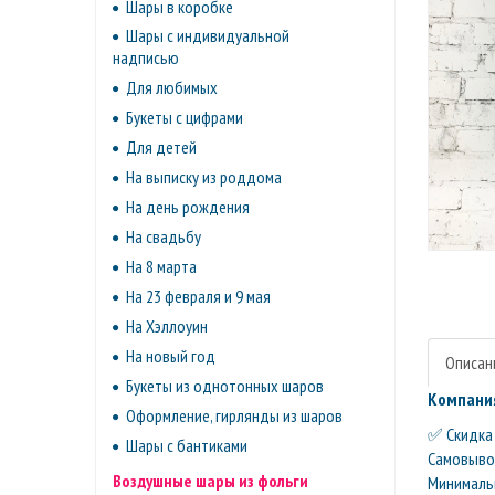
Шары в коробке
Шары с индивидуальной
надписью
Для любимых
Букеты с цифрами
Для детей
На выписку из роддома
На день рождения
На свадьбу
На 8 марта
На 23 февраля и 9 мая
На Хэллоуин
На новый год
Описан
Букеты из однотонных шаров
Компания
Оформление, гирлянды из шаров
✅ Скидка 
Шары с бантиками
Самовывоз 
Воздушные шары из фольги
Минимальн