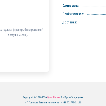
Самовывоз:
Приём заказов:
Доставка:
 загрузился (проверь блокировщики/
доступ к vk.com).
Copyright © 2014-2026
Букет Шаров
Все Права Защищены.
ИП Грызлова Татьяна Никитична , ИНН: 771775455126