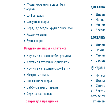
Фольгированные шары без
ДОСТАВКА
рисунка
Дневна
Цифры шары
Ночная
Фигурные шары
Минима
Сердца, звёзды, круги с рисунком
Беспл
Ходячие шары
ДОСТАВКА
Буквы шары
Дневна
Воздушные шары из латекса
Ночная
Минима
Круглые латексные без рисунка
Беспл
Круглые латексные с рисунком
⏱ УДОБНЫ
Круглые латексные с конфетти
Метровые шары
Интер
Доста
Светящиеся шары
Срочн
Бабблс шары с перьями
Заказ
Сердца латексные
Хотите бу
Нет ничег
Товары для праздника