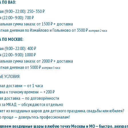
 ПО ВАО:
я (9:00–22:00): 250–350 ₽
 (22:00–9:00): 700 ₽
льная сумма заказа: от 1500 ₽ + доставка
атная дневная по Измайлово и Гольяново от 3500 ₽
интервал 2 часа
 ПО МОСКВЕ:
я (9:00–22:00): 400 ₽
 (22:00–9:00): 1000 ₽
льная сумма заказа: от 2000 ₽ + доставка
атная дневная от 5000 ₽
интервал 3 часа
Е УСЛОВИЯ:
вал доставки — от 1 часа
вка к точному времени — +200 ₽
ая доставка — по договорённости
ы за МКАД — обсуждаются отдельно
кет из воздушных шаров для детского праздника, свадьбы или юбилея?
о проще — доверьтесь профессионалам!
вляем воздушные шары в любую точку Москвы и МО — быстро, аккурат