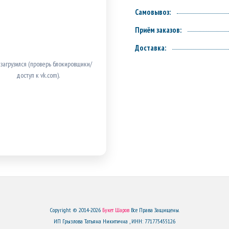
Самовывоз:
Приём заказов:
Доставка:
 загрузился (проверь блокировщики/
доступ к vk.com).
Copyright © 2014-2026
Букет Шаров
Все Права Защищены.
ИП Грызлова Татьяна Никитична , ИНН: 771775455126