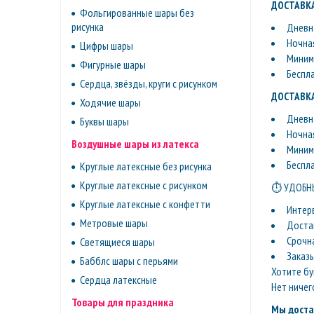
ДОСТАВКА
Фольгированные шары без
рисунка
Дневна
Ночная
Цифры шары
Минима
Фигурные шары
Беспл
Сердца, звёзды, круги с рисунком
ДОСТАВКА
Ходячие шары
Дневна
Буквы шары
Ночная
Воздушные шары из латекса
Минима
Беспл
Круглые латексные без рисунка
Круглые латексные с рисунком
⏱ УДОБНЫ
Круглые латексные с конфетти
Интер
Метровые шары
Доста
Срочн
Светящиеся шары
Заказ
Бабблс шары с перьями
Хотите бу
Сердца латексные
Нет ничег
Товары для праздника
Мы доста