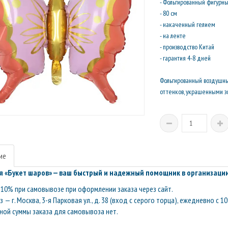
- Фольгированный фигурн
- 80 см
- накаченный гелием
- на ленте
- производство Китай
- гарантия 4-8 дней
Фольгированный воздушны
оттенков, украшенными з
ие
 «Букет шаров» — ваш быстрый и надежный помощник в организации
10% при самовывозе при оформлении заказа через сайт.
— г. Москва, 3-я Парковая ул., д. 38 (вход с серого торца), ежедневно с 10
ой суммы заказа для самовывоза нет.