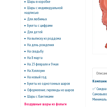
Шары в коробке
Шары с индивидуальной
надписью
Для любимых
Букеты с цифрами
Для детей
На выписку из роддома
На день рождения
На свадьбу
На 8 марта
На 23 февраля и 9 мая
На Хэллоуин
Описан
На новый год
Компания
Букеты из однотонных шаров
✅ Скидка 
Оформление, гирлянды из шаров
Самовывоз 
Шары с бантиками
Минимальн
Воздушные шары из фольги