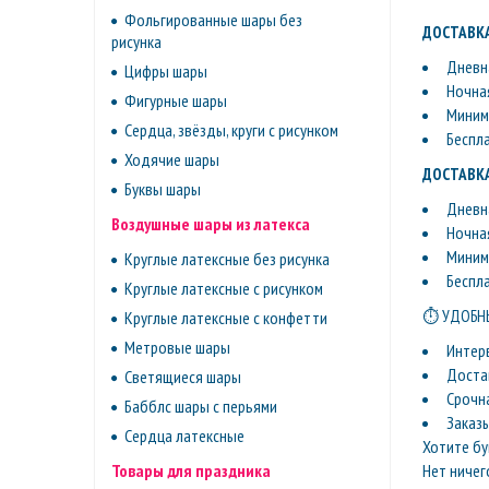
Фольгированные шары без
ДОСТАВКА
рисунка
Дневна
Цифры шары
Ночная
Фигурные шары
Минима
Сердца, звёзды, круги с рисунком
Беспл
Ходячие шары
ДОСТАВКА
Буквы шары
Дневна
Воздушные шары из латекса
Ночная
Минима
Круглые латексные без рисунка
Беспл
Круглые латексные с рисунком
⏱ УДОБНЫ
Круглые латексные с конфетти
Метровые шары
Интер
Доста
Светящиеся шары
Срочн
Бабблс шары с перьями
Заказ
Сердца латексные
Хотите бу
Нет ничег
Товары для праздника