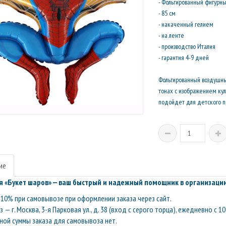
- Фольгированный фигурн
- 85 см
- накаченный гелием
- на ленте
- производство Италия
- гарантия 4-9 дней
Фольгированный воздушны
тонах с изображением кул
подойдет для детского п
ие
 «Букет шаров» — ваш быстрый и надежный помощник в организации
10% при самовывозе при оформлении заказа через сайт.
— г. Москва, 3-я Парковая ул., д. 38 (вход с серого торца), ежедневно с 10
ой суммы заказа для самовывоза нет.