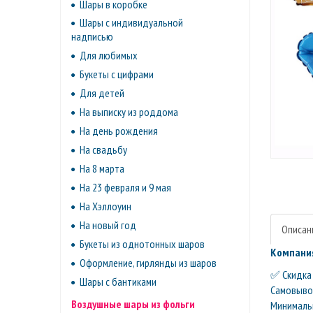
Шары в коробке
Шары с индивидуальной
надписью
Для любимых
Букеты с цифрами
Для детей
На выписку из роддома
На день рождения
На свадьбу
На 8 марта
На 23 февраля и 9 мая
На Хэллоуин
На новый год
Описан
Букеты из однотонных шаров
Компания
Оформление, гирлянды из шаров
✅ Скидка 
Шары с бантиками
Самовывоз 
Воздушные шары из фольги
Минимальн