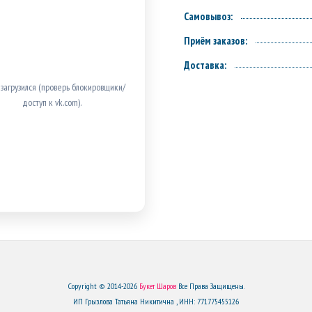
Самовывоз:
Приём заказов:
Доставка:
 загрузился (проверь блокировщики/
доступ к vk.com).
Copyright © 2014-2026
Букет Шаров
Все Права Защищены.
ИП Грызлова Татьяна Никитична , ИНН: 771775455126