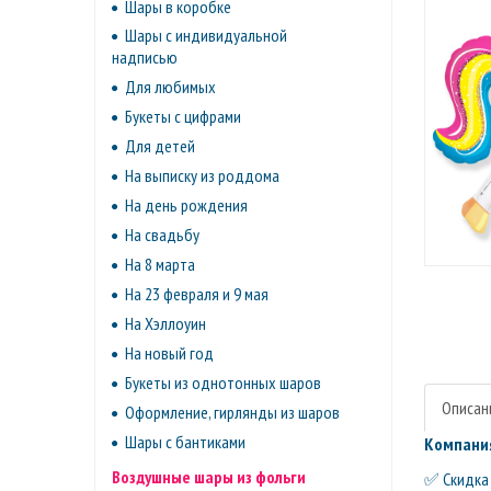
Шары в коробке
Шары с индивидуальной
надписью
Для любимых
Букеты с цифрами
Для детей
На выписку из роддома
На день рождения
На свадьбу
На 8 марта
На 23 февраля и 9 мая
На Хэллоуин
На новый год
Букеты из однотонных шаров
Описан
Оформление, гирлянды из шаров
Шары с бантиками
Компания
Воздушные шары из фольги
✅ Скидка 