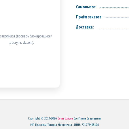
Самовывоз:
Приём заказов:
Доставка:
 загрузился (проверь блокировщики/
доступ к vk.com).
Copyright © 2014-2026
Букет Шаров
Все Права Защищены.
ИП Грызлова Татьяна Никитична , ИНН: 771775455126