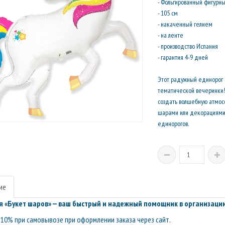
- Фольгированный фигурн
- 105 см
- накаченный гелием
- на ленте
- производство Испания
- гарантия 4-9 дней
Этот радужный единорог 
тематической вечеринки! 
создать волшебную атмос
шарами или декорациями.
единорогов.
ие
 «Букет шаров» — ваш быстрый и надежный помощник в организации
10% при самовывозе при оформлении заказа через сайт.