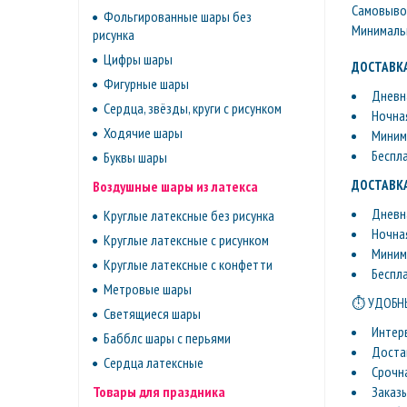
Самовывоз 
Фольгированные шары без
Минимальн
рисунка
Цифры шары
ДОСТАВКА
Фигурные шары
Дневна
Сердца, звёзды, круги с рисунком
Ночная
Ходячие шары
Минима
Беспл
Буквы шары
ДОСТАВКА
Воздушные шары из латекса
Дневна
Круглые латексные без рисунка
Ночная
Круглые латексные с рисунком
Минима
Круглые латексные с конфетти
Беспл
Метровые шары
⏱ УДОБНЫ
Светящиеся шары
Интер
Бабблс шары с перьями
Доста
Сердца латексные
Срочн
Заказ
Товары для праздника