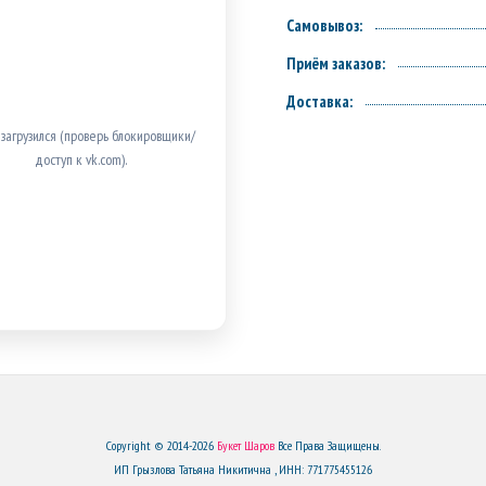
Самовывоз:
Приём заказов:
Доставка:
 загрузился (проверь блокировщики/
доступ к vk.com).
Copyright © 2014-2026
Букет Шаров
Все Права Защищены.
ИП Грызлова Татьяна Никитична , ИНН: 771775455126