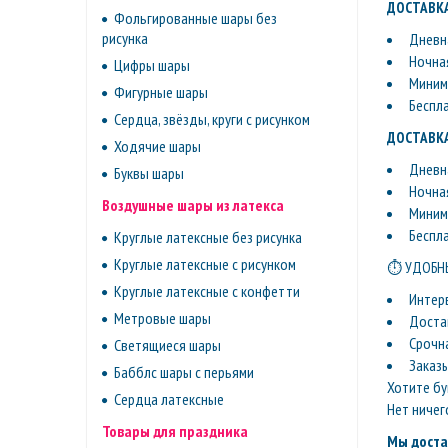
ДОСТАВКА
Фольгированные шары без
рисунка
Дневна
Ночная
Цифры шары
Минима
Фигурные шары
Беспл
Сердца, звёзды, круги с рисунком
ДОСТАВКА
Ходячие шары
Дневна
Буквы шары
Ночная
Воздушные шары из латекса
Минима
Беспл
Круглые латексные без рисунка
Круглые латексные с рисунком
⏱ УДОБНЫ
Круглые латексные с конфетти
Интер
Метровые шары
Доста
Срочн
Светящиеся шары
Заказ
Бабблс шары с перьями
Хотите бу
Сердца латексные
Нет ничег
Товары для праздника
Мы доста