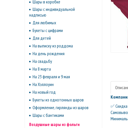
Шары в коробке
Шары с индивидуальной
надписью
Для любимых
Букеты с цифрами
Для детей
На выписку из роддома
На день рождения
На свадьбу
На 8 марта
На 23 февраля и 9 мая
На Хэллоуин
Описан
На новый год
Компания
Букеты из однотонных шаров
✅ Скидка 
Оформление, гирлянды из шаров
Самовывоз 
Шары с бантиками
Минимальн
Воздушные шары из фольги