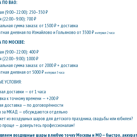
 ПО ВАО:
я (9:00–22:00): 250–350 ₽
 (22:00–9:00): 700 ₽
льная сумма заказа: от 1500 ₽ + доставка
атная дневная по Измайлово и Гольяново от 3500 ₽
интервал 2 часа
 ПО МОСКВЕ:
я (9:00–22:00): 400 ₽
 (22:00–9:00): 1000 ₽
льная сумма заказа: от 2000 ₽ + доставка
атная дневная от 5000 ₽
интервал 3 часа
Е УСЛОВИЯ:
вал доставки — от 1 часа
вка к точному времени — +200 ₽
ая доставка — по договорённости
ы за МКАД — обсуждаются отдельно
кет из воздушных шаров для детского праздника, свадьбы или юбилея?
о проще — доверьтесь профессионалам!
вляем воздушные шары в любую точку Москвы и МО — быстро, аккурат