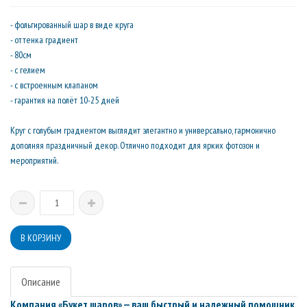
- фольгированный шар в виде круга
- оттенка градиент
- 80см
- с гелием
- с встроенным клапаном
- гарантия на полёт 10-25 дней
Круг с голубым градиентом выглядит элегантно и универсально, гармонично
дополняя праздничный декор. Отлично подходит для ярких фотозон и
мероприятий.
Описание
Компания «Букет шаров» — ваш быстрый и надежный помощник