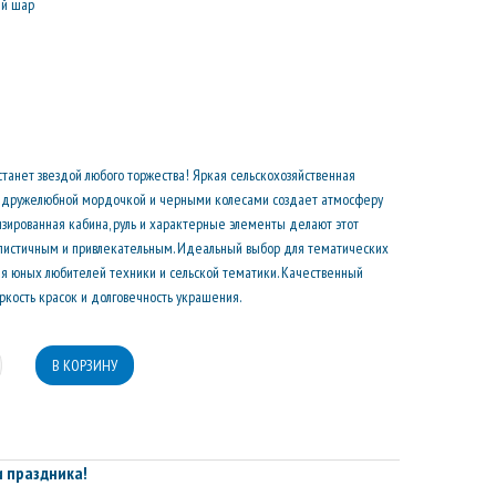
ый шар
танет звездой любого торжества! Яркая сельскохозяйственная
с дружелюбной мордочкой и черными колесами создает атмосферу
изированная кабина, руль и характерные элементы делают этот
листичным и привлекательным. Идеальный выбор для тематических
я юных любителей техники и сельской тематики. Качественный
ркость красок и долговечность украшения.
 праздника!