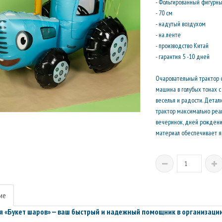
- Фольгированный фигурн
- 70 см
- надутый воздухом
- на ленте
- производство Китай
- гарантия 5 -10 дней
Очаровательный трактор с
машина в голубых тонах 
веселья и радости. Детал
трактор максимально реа
вечеринок, дней рождени
материал обеспечивает я
ие
 «Букет шаров» — ваш быстрый и надежный помощник в организации