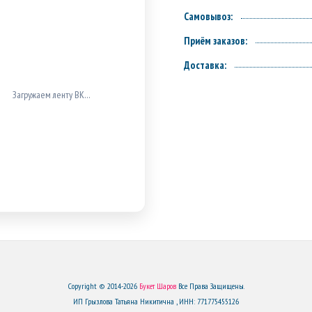
Самовывоз:
Приём заказов:
Доставка:
 загрузился (проверь блокировщики/
доступ к vk.com).
Copyright © 2014-2026
Букет Шаров
Все Права Защищены.
ИП Грызлова Татьяна Никитична , ИНН: 771775455126