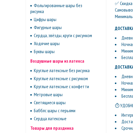
✅ Скидка 
Фольгированные шары без
Самовывоз 
рисунка
Минимальн
Цифры шары
Фигурные шары
ДОСТАВКА
Сердца, звёзды, круги с рисунком
Дневна
Ходячие шары
Ночная
Минима
Буквы шары
Беспл
Воздушные шары из латекса
ДОСТАВКА
Круглые латексные без рисунка
Дневна
Круглые латексные с рисунком
Ночная
Круглые латексные с конфетти
Минима
Метровые шары
Беспл
Светящиеся шары
⏱ УДОБНЫ
Бабблс шары с перьями
Интер
Сердца латексные
Доста
Срочн
Товары для праздника