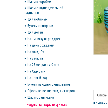
Шары в коробке
Шары с индивидуальной
надписью
Для любимых
Букеты с цифрами
Для детей
На выписку из роддома
На день рождения
На свадьбу
На 8 марта
На 23 февраля и 9 мая
На Хэллоуин
На новый год
Букеты из однотонных шаров
Оформление, гирлянды из шаров
Описан
Шары с бантиками
Компания
Воздушные шары из фольги