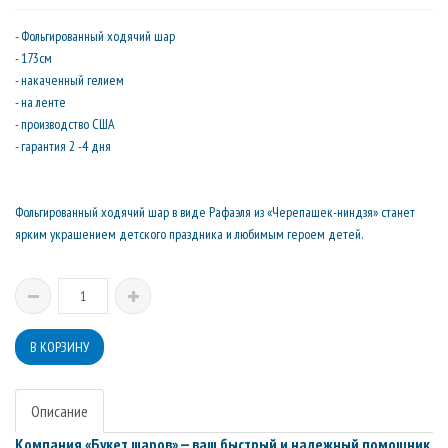
- Фольгированный ходячий шар
- 173см
- накаченный гелием
- на ленте
- производство США
- гарантия 2 -4 дня
Фольгированный ходячий шар в виде Рафаэля из «Черепашек-ниндзя» станет
ярким украшением детского праздника и любимым героем детей.
Описание
Компания «Букет шаров» — ваш быстрый и надежный помощник