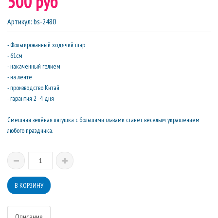
500 руб
Артикул
:
bs-2480
- Фольгированный ходячий шар
- 61см
- накаченный гелием
- на ленте
- производство Китай
- гарантия 2 -4 дня
Смешная зелёная лягушка с большими глазами станет веселым украшением
любого праздника.
Описание