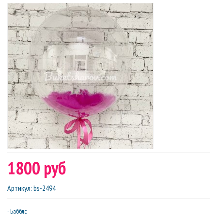
1800 руб
Артикул
:
bs-2494
- Бабблс