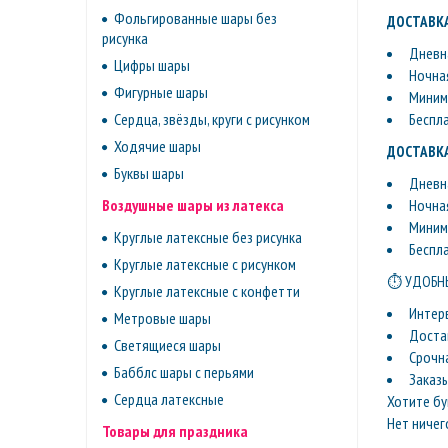
Фольгированные шары без
ДОСТАВКА
рисунка
Дневна
Цифры шары
Ночная
Фигурные шары
Минима
Беспл
Сердца, звёзды, круги с рисунком
Ходячие шары
ДОСТАВКА
Буквы шары
Дневна
Ночная
Воздушные шары из латекса
Минима
Круглые латексные без рисунка
Беспл
Круглые латексные с рисунком
⏱ УДОБНЫ
Круглые латексные с конфетти
Интер
Метровые шары
Доста
Светящиеся шары
Срочн
Бабблс шары с перьями
Заказ
Сердца латексные
Хотите бу
Нет ничег
Товары для праздника