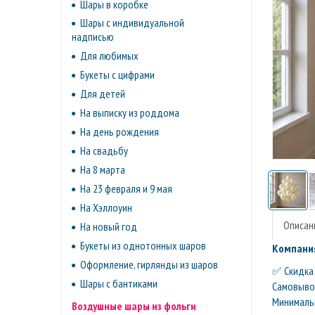
Шары в коробке
Шары с индивидуальной
надписью
Для любимых
Букеты с цифрами
Для детей
На выписку из роддома
На день рождения
На свадьбу
На 8 марта
На 23 февраля и 9 мая
На Хэллоуин
Описан
На новый год
Букеты из однотонных шаров
Компания
Оформление, гирлянды из шаров
✅ Скидка 
Шары с бантиками
Самовывоз 
Минимальн
Воздушные шары из фольги