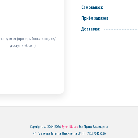
Самовывоз:
Приём заказов:
Доставка:
 загрузился (проверь блокировщики/
доступ к vk.com).
Copyright © 2014-2026
Букет Шаров
Все Права Защищены.
ИП Грызлова Татьяна Никитична , ИНН: 771775455126