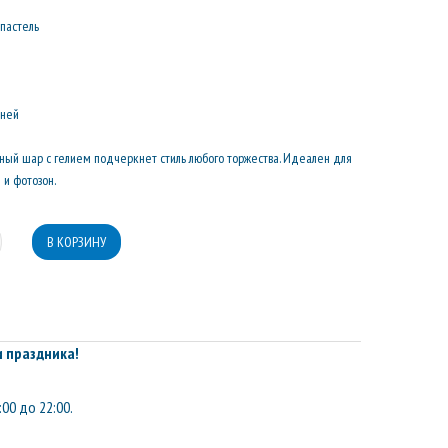
пастель
дней
ный шар с гелием подчеркнет стиль любого торжества. Идеален для
и фотозон.
 праздника!
:00 до 22:00.