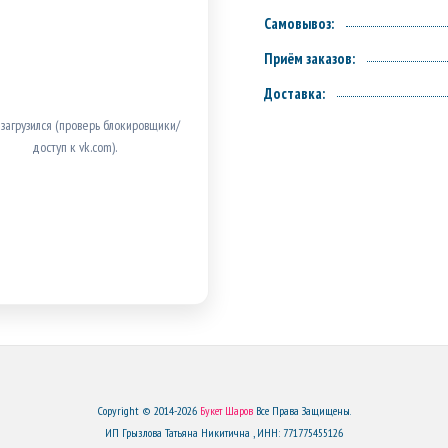
Самовывоз:
Приём заказов:
Доставка:
 загрузился (проверь блокировщики/
доступ к vk.com).
Copyright © 2014-2026
Букет Шаров
Все Права Защищены.
ИП Грызлова Татьяна Никитична , ИНН: 771775455126