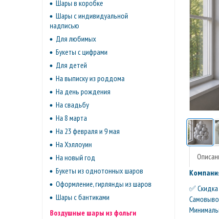
Шары в коробке
Шары с индивидуальной
надписью
Для любимых
Букеты с цифрами
Для детей
На выписку из роддома
На день рождения
На свадьбу
На 8 марта
На 23 февраля и 9 мая
На Хэллоуин
Описан
На новый год
Букеты из однотонных шаров
Компания
Оформление, гирлянды из шаров
✅ Скидка 
Шары с бантиками
Самовывоз 
Минимальн
Воздушные шары из фольги