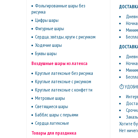
Фольгированные шары без
ДОСТАВКА
рисунка
Дневна
Цифры шары
Ночная
Фигурные шары
Минима
Беспл
Сердца, звёзды, круги с рисунком
Ходячие шары
ДОСТАВКА
Буквы шары
Дневна
Ночная
Воздушные шары из латекса
Минима
Круглые латексные без рисунка
Беспл
Круглые латексные с рисунком
⏱ УДОБНЫ
Круглые латексные с конфетти
Интер
Метровые шары
Доста
Светящиеся шары
Срочн
Бабблс шары с перьями
Заказ
Сердца латексные
Хотите бу
Нет ничег
Товары для праздника