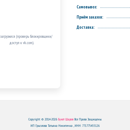
Самовывоз:
Приём заказов:
Доставка:
 загрузился (проверь блокировщики/
доступ к vk.com).
Copyright © 2014-2026
Букет Шаров
Все Права Защищены.
ИП Грызлова Татьяна Никитична , ИНН: 771775455126