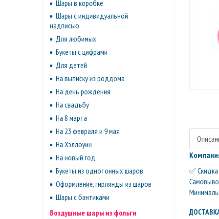
Шары в коробке
Шары с индивидуальной
надписью
Для любимых
Букеты с цифрами
Для детей
На выписку из роддома
На день рождения
На свадьбу
На 8 марта
На 23 февраля и 9 мая
Описан
На Хэллоуин
Компания
На новый год
✅ Скидка 
Букеты из однотонных шаров
Самовывоз 
Оформление, гирлянды из шаров
Минимальн
Шары с бантиками
ДОСТАВКА
Воздушные шары из фольги