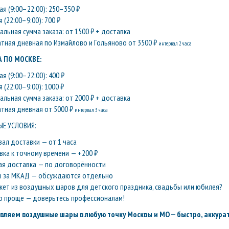
я (9:00–22:00): 250–350 ₽
 (22:00–9:00): 700 ₽
льная сумма заказа: от 1500 ₽ + доставка
атная дневная по Измайлово и Гольяново от 3500 ₽
интервал 2 часа
 ПО МОСКВЕ:
я (9:00–22:00): 400 ₽
 (22:00–9:00): 1000 ₽
льная сумма заказа: от 2000 ₽ + доставка
атная дневная от 5000 ₽
интервал 3 часа
Е УСЛОВИЯ:
вал доставки — от 1 часа
вка к точному времени — +200 ₽
ая доставка — по договорённости
ы за МКАД — обсуждаются отдельно
кет из воздушных шаров для детского праздника, свадьбы или юбилея?
о проще — доверьтесь профессионалам!
вляем воздушные шары в любую точку Москвы и МО — быстро, аккурат