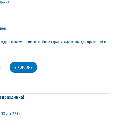
сердца
дней.
дца с гелием — символ любви и страсти, идеальны для признаний и
 праздника!
:00 до 22:00.