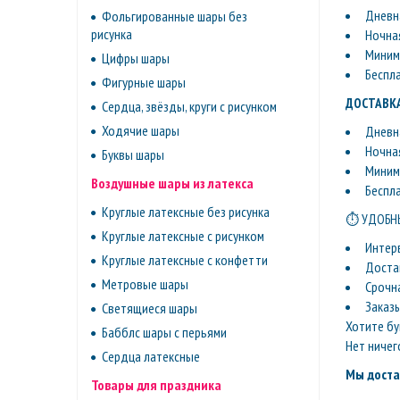
Дневна
Фольгированные шары без
рисунка
Ночная
Минима
Цифры шары
Беспл
Фигурные шары
ДОСТАВКА
Сердца, звёзды, круги с рисунком
Ходячие шары
Дневна
Ночная
Буквы шары
Минима
Воздушные шары из латекса
Беспл
Круглые латексные без рисунка
⏱ УДОБНЫ
Круглые латексные с рисунком
Интер
Круглые латексные с конфетти
Доста
Метровые шары
Срочн
Заказ
Светящиеся шары
Хотите бу
Бабблс шары с перьями
Нет ничег
Сердца латексные
Мы доста
Товары для праздника