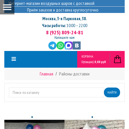
Интернет-магазин воздушных шаров с доставкой
Приём заказов и доставка круглосуточно
Москва
,
3-я Парковая, 38.
Часы работы:
10:00 – 22:00
8 (925) 809-24-81
Напишите нам
КОРЗИНА
0
(товаров)
0,00 руб
Главная
Районы доставки
НАЙТИ